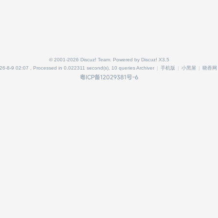
© 2001-2026
Discuz! Team
. Powered by
Discuz!
X3.5
6-8-9 02:07
, Processed in 0.022311 second(s), 10 queries
Archiver
|
手机版
|
小黑屋
|
晓香网
粤ICP备12029381号-6