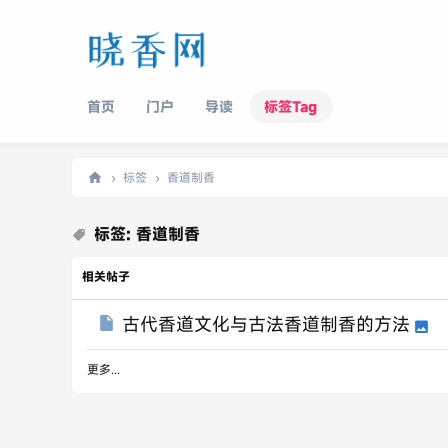
首页
门户
导读
标签Tag
›
标签
›
香道制香
晓
标签: 香道制香
香
网
相关帖子
古代香道文化与古法香道制香的方法
更多...