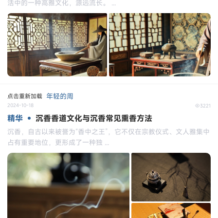
活中的一种高雅文化，源远流长。 ...
年轻的周
点击重新加载
2024-10-18
3221
精华 •
沉香香道文化与沉香常见熏香方法
沉香，自古以来被誉为“香中之王”，它不仅在宗教仪式、文人雅集中
占有重要地位，更形成了一种独 ...