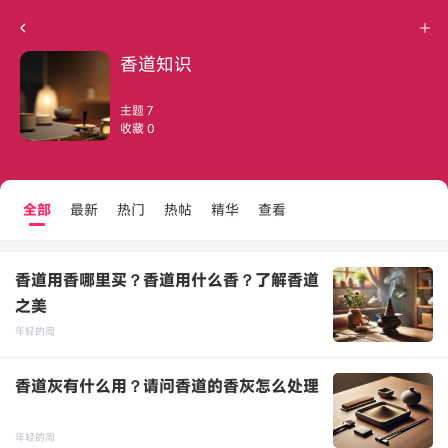
香道知识
主题 7
收藏 0
全部
最新
热门
热帖
精华
查看
香道用香哪里买？香道用什么香？了解香道
之美
年轻的周
点击重新加载
2024-11-28
3145
香道灰有什么用？请问香道的香灰怎么处理
年轻的周